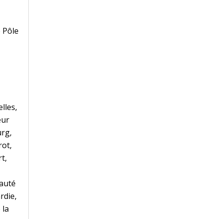
e Pôle
lles,
eur
urg,
rot,
t,
auté
rdie,
 la