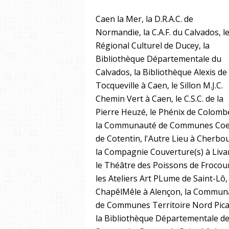
Caen la Mer, la D.R.A.C. de
Normandie, la C.A.F. du Calvados, l
Régional Culturel de Ducey, la
Bibliothèque Départementale du
Calvados, la Bibliothèque Alexis de
Tocqueville à Caen, le Sillon M.J.C.
Chemin Vert à Caen, le C.S.C. de la
Pierre Heuzé, le Phénix de Colombe
la Communauté de Communes Co
de Cotentin, l'Autre Lieu à Cherbo
la Compagnie Couverture(s) à Liva
le Théâtre des Poissons de Frocour
les Ateliers Art PLume de Saint-Lô,
ChapêlMêle à Alençon, la Commun
de Communes Territoire Nord Pica
la Bibliothèque Départementale de