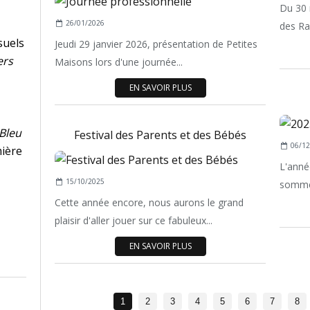
Du 30 
26/01/2026
des Ra
suels
Jeudi 29 janvier 2026, présentation de Petites
ers
Maisons lors d'une journée...
EN SAVOIR PLUS
 Bleu
Festival des Parents et des Bébés
06/12
mière
L'anné
15/10/2025
sommes
Cette année encore, nous aurons le grand
plaisir d'aller jouer sur ce fabuleux...
EN SAVOIR PLUS
1
2
3
4
5
6
7
8