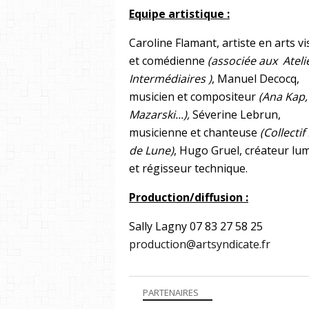
Equipe artistique :
Caroline Flamant, artiste en arts vi
et comédienne
(associée aux
Ateli
Intermédiaires
)
, Manuel Decocq,
musicien et compositeur
(Ana Kap,
Mazarski...),
Séverine Lebrun,
musicienne et chanteuse
(Collectif
de Lune)
, Hugo Gruel, créateur lu
et régisseur technique.
Production/diffusion :
Sally Lagny 07 83 27 58 25
production@artsyndicate.fr
PARTENAIRES