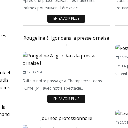
Après une pause estivale, les Radicelles
Nous av
Infimes poursuivent l'été avec...
Pousse 
EN SAVOIR PLUS
ues
Rougeline & Igor dans la presse ornaise
!
11/05
Le 14 
uk et
12/06/2026
d'Eveil
utils
Suite à notre passage à Champsecret dans
iums.
l'Orne (61) avec notre spectacle...
EN SAVOIR PLUS
 la
rmand
Journée professionnelle
27/04