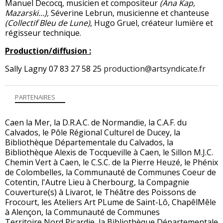
Manuel Decocq, musicien et compositeur
(Ana Kap,
Mazarski...),
Séverine Lebrun, musicienne et chanteuse
(Collectif Bleu de Lune)
, Hugo Gruel, créateur lumière et
régisseur technique.
Production/diffusion :
Sally Lagny 07 83 27 58 25
production@artsyndicate.fr
PARTENAIRES
Caen la Mer, la D.R.A.C. de Normandie, la C.A.F. du
Calvados, le Pôle Régional Culturel de Ducey, la
Bibliothèque Départementale du Calvados, la
Bibliothèque Alexis de Tocqueville à Caen, le Sillon M.J.C.
Chemin Vert à Caen, le C.S.C. de la Pierre Heuzé, le Phénix
de Colombelles, la Communauté de Communes Coeur de
Cotentin, l'Autre Lieu à Cherbourg, la Compagnie
Couverture(s) à Livarot, le Théâtre des Poissons de
Frocourt, les Ateliers Art PLume de Saint-Lô, ChapêlMêle
à Alençon, la Communauté de Communes
Territoire Nord Picardie, la Bibliothèque Départementale