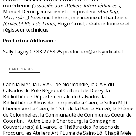
comédienne
(associée aux
Ateliers Intermédiaires
)
,
Manuel Decocq, musicien et compositeur
(Ana Kap,
Mazarski...),
Séverine Lebrun, musicienne et chanteuse
(Collectif Bleu de Lune)
, Hugo Gruel, créateur lumière et
régisseur technique.
Production/diffusion :
Sally Lagny 07 83 27 58 25
production@artsyndicate.fr
PARTENAIRES
Caen la Mer, la D.R.A.C. de Normandie, la C.A.F. du
Calvados, le Pôle Régional Culturel de Ducey, la
Bibliothèque Départementale du Calvados, la
Bibliothèque Alexis de Tocqueville à Caen, le Sillon M.J.C.
Chemin Vert à Caen, le C.S.C. de la Pierre Heuzé, le Phénix
de Colombelles, la Communauté de Communes Coeur de
Cotentin, l'Autre Lieu à Cherbourg, la Compagnie
Couverture(s) à Livarot, le Théâtre des Poissons de
Frocourt, les Ateliers Art PLume de Saint-Lô, ChapêlMêle