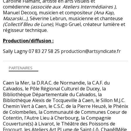
Caroline Flamant, artiste en arts visuels et
comédienne
(associée aux
Ateliers Intermédiaires
)
,
Manuel Decocq, musicien et compositeur
(Ana Kap,
Mazarski...),
Séverine Lebrun, musicienne et chanteuse
(Collectif Bleu de Lune)
, Hugo Gruel, créateur lumière et
régisseur technique.
Production/diffusion :
Sally Lagny 07 83 27 58 25
production@artsyndicate.fr
PARTENAIRES
Caen la Mer, la D.R.A.C. de Normandie, la C.A.F. du
Calvados, le Pôle Régional Culturel de Ducey, la
Bibliothèque Départementale du Calvados, la
Bibliothèque Alexis de Tocqueville à Caen, le Sillon M.J.C.
Chemin Vert à Caen, le C.S.C. de la Pierre Heuzé, le Phénix
de Colombelles, la Communauté de Communes Coeur de
Cotentin, l'Autre Lieu à Cherbourg, la Compagnie
Couverture(s) à Livarot, le Théâtre des Poissons de
Frocourt, les Ateliers Art PLume de Saint-Lô, ChapêlMêle